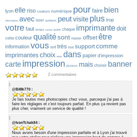
pour
bien
elle
riso
faire
lyon
numérique
couleurs
plus
avec
peut
visite
trop
laser
quelques
informations
votre
imprimante
doit
faut
chaque
temps
autre
surtout
qualité
être
sont
offset
couleur
cette
master
vous
comme
très
support
information
soit
tout
dans
choix
imprimantes
papier
d'impression
aussi
impression
banner
carte
mais
choisir
plusieurs
2
commentaires
@BillIk770 :
Je fais toutes mes photocopies chez vous, parceque j'ai pas à
faire les réglages et c'est toujours parfait. En plus ça revient pas
plus cher, vraiment un service de qualité !
@IvanTchak84 :
Nous avons besoin d'une impression parfaite et à Lyon j'ai trouvé