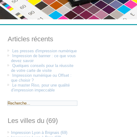
Articles récents
Les presses d'impression numérique
Impression de banner : ce que vous
devez savoir
Quelques conseils pour la réussite
de votre carte de visite
Impression numérique ou Offset :
que choisir ?
Le master Riso, pour une qualité
d’impression impeccable
Les villes du (69)
Impression Lyon à Brignais (69)