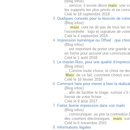
(Blog infos)
... service, il existe désor
mais
une va
les supports les plus prisés et ne ces
Créé le 18 septembre 2018
3.
Quelques conseils pour la réussite de votre
(Blog infos)
...
mais
cela ne dit pas de tous les insc
l’essentielle : logo et signature de votr
Créé le 4 septembre 2018
4.
Impression numérique ou Offset : que chois
(Blog infos)
... est important de porter une grande a
en forme pour assurer une communicat
Créé le 1 août 2018
5.
Le master Riso, pour une qualité d’impres
(Blog infos)
... Comme toute chose, le choix ne devr
Mais
de ce fait, comment choisir son 
Créé le 16 février 2018
6.
Comment faire pour mener à bien la réalisat
(Blog infos)
... afin de faciliter le tirage, surtout s’
format de votre fichier. ...
Créé le 9 août 2017
7.
Faites bonne impression dans vos mails
(Blog infos)
... communiquer, ou pire la contredise
des courriers électroniques,
mais
sont
Créé le 6 novembre 2015
8.
Informations légales