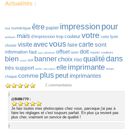
Actualités :
impression
pour
être
papier
numérique
tout
votre
mais
couleur
d'impression
trop
lyon
cette
quelques
vous
avec
carte
visite
sont
faire
choisir
doit
offset
faut
information
laser
master
couleurs
plusieurs
aussi
qualité
dans
bien
banner
choix
riso
soit
surtout
imprimante
elle
très
support
autre
temps
informations
plus
peut
comme
imprimantes
chaque
2
commentaires
@BillIk770 :
Je fais toutes mes photocopies chez vous, parceque j'ai pas à
faire les réglages et c'est toujours parfait. En plus ça revient pas
plus cher, vraiment un service de qualité !