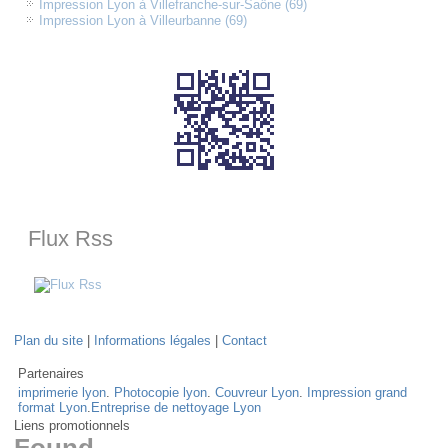
Impression Lyon à Villefranche-sur-Saône (69)
Impression Lyon à Villeurbanne (69)
Flux Rss
Plan du site
|
Informations légales
|
Contact
Partenaires
imprimerie lyon
.
Photocopie lyon
.
Couvreur Lyon
.
Impression grand
format Lyon
.
Entreprise de nettoyage Lyon
Liens promotionnels