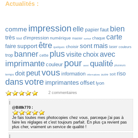
Actualités :
impression
bien
elle
comme
faut
papier
carte
très
d'impression
numérique
chaque
tout
master
surtout
être
mais
sont
support
faire
choisir
laser
couleurs
quelques
plus
banner
avec
visite
choix
trop
cette
pour
imprimante
qualité
couleur
plusieurs
aussi
vous
peut
doit
riso
information
soit
temps
autre
informations
votre
dans
imprimantes
offset
lyon
2
commentaires
@BillIk770 :
Je fais toutes mes photocopies chez vous, parceque j'ai pas à
faire les réglages et c'est toujours parfait. En plus ça revient pas
plus cher, vraiment un service de qualité !