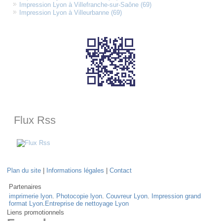
Impression Lyon à Villefranche-sur-Saône (69)
Impression Lyon à Villeurbanne (69)
Flux Rss
Plan du site
|
Informations légales
|
Contact
Partenaires
imprimerie lyon
.
Photocopie lyon
.
Couvreur Lyon
.
Impression grand
format Lyon
.
Entreprise de nettoyage Lyon
Liens promotionnels