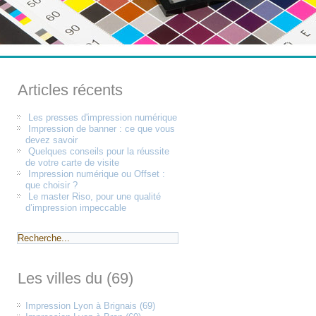
Articles récents
Les presses d'impression numérique
Impression de banner : ce que vous
devez savoir
Quelques conseils pour la réussite
de votre carte de visite
Impression numérique ou Offset :
que choisir ?
Le master Riso, pour une qualité
d’impression impeccable
Les villes du (69)
Impression Lyon à Brignais (69)