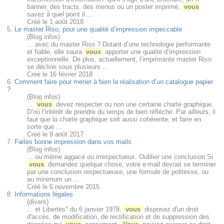
banner, des tracts, des menus ou un poster imprimé,
vous
savez à quel point il ...
Créé le 1 août 2018
5.
Le master Riso, pour une qualité d’impression impeccable
(Blog infos)
... avec du master Riso ? Dotant d’une technologie performante
et fiable, elle saura
vous
apporter une qualité d’impression
exceptionnelle. De plus, actuellement, l’imprimante master Riso
se décline sous plusieurs ...
Créé le 16 février 2018
6.
Comment faire pour mener à bien la réalisation d’un catalogue papier
?
(Blog infos)
...
vous
devez respecter ou non une certaine charte graphique.
D’où l’intérêt de prendre du temps de bien réfléchir. Par ailleurs, il
faut que la charte graphique soit aussi cohérente, et faire en
sorte que ...
Créé le 9 août 2017
7.
Faites bonne impression dans vos mails
(Blog infos)
... ou même aggacé ou irrespectueux. Oublier une conclusion Si
vous
demandez quelque chose, votre e-mail devrait se terminer
par une conclusion respectueuse, une formule de politesse, ou
au minimum un ...
Créé le 6 novembre 2015
8.
Informations légales
(divers)
... et Libertés" du 6 janvier 1978,
vous
disposez d'un droit
d'accès, de modification, de rectification et de suppression des