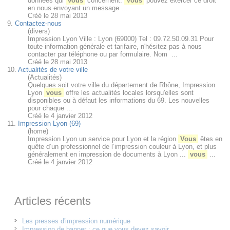
données qui
vous
concernent.
Vous
pouvez exercer ce droit
en nous envoyant un message ...
Créé le 28 mai 2013
9.
Contactez-nous
(divers)
Impression Lyon Ville : Lyon (69000) Tel : 09.72.50.09.31 Pour
toute information générale et tarifaire, n'hésitez pas à nous
contacter par téléphone ou par formulaire. Nom ...
Créé le 28 mai 2013
10.
Actualités de votre ville
(Actualités)
Quelques soit votre ville du département de Rhône, Impression
Lyon
vous
offre les actualités locales lorsqu'elles sont
disponibles ou à défaut les informations du 69. Les nouvelles
pour chaque ...
Créé le 4 janvier 2012
11.
Impression Lyon (69)
(home)
Impression Lyon un service pour Lyon et la région
Vous
êtes en
quête d’un professionnel de l’impression couleur à Lyon, et plus
généralement en impression de documents à Lyon ...
vous
...
Créé le 4 janvier 2012
Articles récents
Les presses d'impression numérique
Impression de banner : ce que vous devez savoir