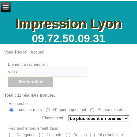
Impression Lyon
09.72.50.09.31
Vous êtes ici :
Accueil
Élément à rechercher :
Rechercher
Total : 11 résultats trouvés.
Rechercher :
Tous les mots
N'importe quel mot
Phrase exacte
Classement :
Rechercher seulement dans :
Catégories
Contacts
Articles
Fils d'actualité